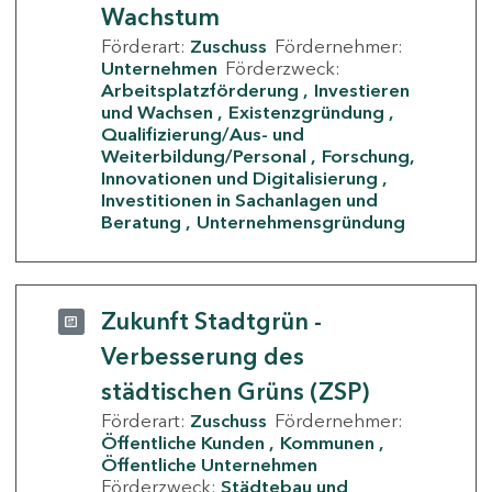
Wachstum
Förderart:
Zuschuss
Fördernehmer:
Unternehmen
Förderzweck:
Arbeitsplatzförderung
Investieren
und Wachsen
Existenzgründung
Qualifizierung/Aus- und
Weiterbildung/Personal
Forschung,
Innovationen und Digitalisierung
Investitionen in Sachanlagen und
Beratung
Unternehmensgründung
Zukunft Stadtgrün -
Verbesserung des
städtischen Grüns (ZSP)
Förderart:
Zuschuss
Fördernehmer:
Öffentliche Kunden
Kommunen
Öffentliche Unternehmen
Förderzweck:
Städtebau und