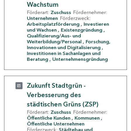
Wachstum
Förderart:
Zuschuss
Fördernehmer:
Unternehmen
Förderzweck:
Arbeitsplatzförderung
Investieren
und Wachsen
Existenzgründung
Qualifizierung/Aus- und
Weiterbildung/Personal
Forschung,
Innovationen und Digitalisierung
Investitionen in Sachanlagen und
Beratung
Unternehmensgründung
Zukunft Stadtgrün -
Verbesserung des
städtischen Grüns (ZSP)
Förderart:
Zuschuss
Fördernehmer:
Öffentliche Kunden
Kommunen
Öffentliche Unternehmen
Förderzweck:
Städtebau und