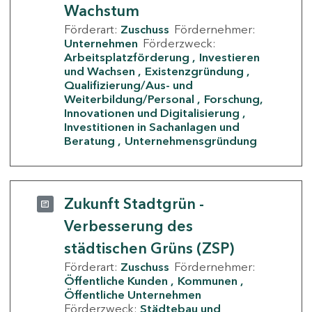
Wachstum
Förderart:
Zuschuss
Fördernehmer:
Unternehmen
Förderzweck:
Arbeitsplatzförderung
Investieren
und Wachsen
Existenzgründung
Qualifizierung/Aus- und
Weiterbildung/Personal
Forschung,
Innovationen und Digitalisierung
Investitionen in Sachanlagen und
Beratung
Unternehmensgründung
Zukunft Stadtgrün -
Verbesserung des
städtischen Grüns (ZSP)
Förderart:
Zuschuss
Fördernehmer:
Öffentliche Kunden
Kommunen
Öffentliche Unternehmen
Förderzweck:
Städtebau und