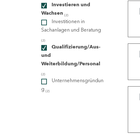
Investieren und
Wachsen
(2)
ndorte
Investitionen in
Sachanlagen und Beratung
(2)
Qualifizierung/Aus-
und
Weiterbildung/Personal
(2)
Unternehmensgründun
g
(2)