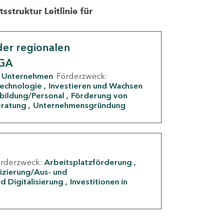
struktur Leitlinie für
er regionalen
IGA
Unternehmen
Förderzweck:
Technologie
Investieren und Wachsen
rbildung/Personal
Förderung von
eratung
Unternehmensgründung
örderzweck:
Arbeitsplatzförderung
fizierung/Aus- und
d Digitalisierung
Investitionen in
g