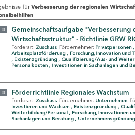
gebnisse für
Verbesserung der regionalen Wirtschafts
onalbeihilfen
Gemeinschaftsaufgabe "Verbesserung d
Wirtschaftsstruktur" - Richtlinie GRW R
Förderart:
Zuschuss
Fördernehmer:
Privatpersonen
Arbeitsplatzförderung
Forschung, Innovation und 
Existenzgründung
Qualifizierung/Aus- und Weite
Personalkosten
Investitionen in Sachanlagen und B
Förderrichtlinie Regionales Wachstum
Förderart:
Zuschuss
Fördernehmer:
Unternehmen
F
Investieren und Wachsen
Existenzgründung
Quali
Weiterbildung/Personal
Forschung, Innovationen un
Sachanlagen und Beratung
Unternehmensgründun