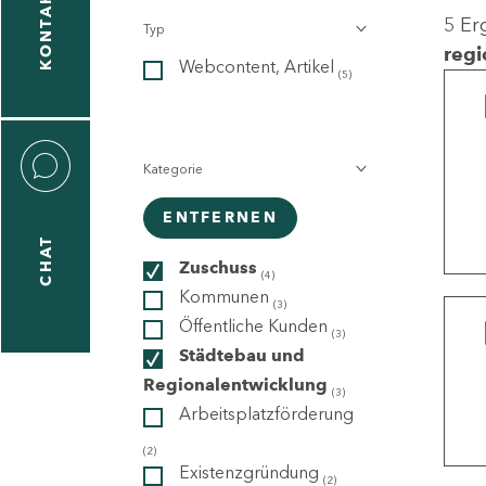
KONTAKT
5 Er
Typ
gen
regi
Webcontent, Artikel
n
(5)
Kategorie
ENTFERNEN
CHAT
icecenter
Zuschuss
(4)
Kommunen
(3)
Öffentliche Kunden
(3)
taktformular
Städtebau und
Regionalentwicklung
(3)
Arbeitsplatzförderung
erportal
(2)
Existenzgründung
(2)