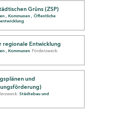
tädtischen Grüns (ZSP)
den
Kommunen
Öffentliche
entwicklung
r regionale Entwicklung
den
Kommunen
Förderzweck:
ngsplänen und
nungsförderung)
derzweck:
Städtebau und