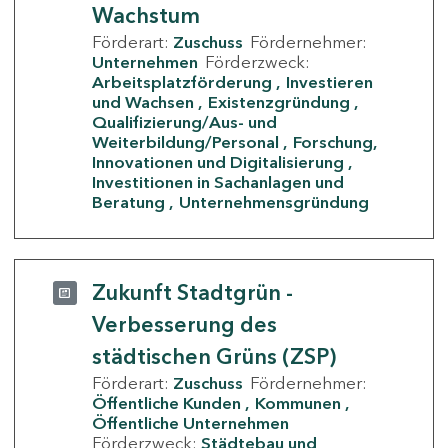
Wachstum
Förderart:
Zuschuss
Fördernehmer:
Unternehmen
Förderzweck:
Arbeitsplatzförderung
Investieren
und Wachsen
Existenzgründung
Qualifizierung/Aus- und
Weiterbildung/Personal
Forschung,
Innovationen und Digitalisierung
Investitionen in Sachanlagen und
Beratung
Unternehmensgründung
Zukunft Stadtgrün -
Verbesserung des
städtischen Grüns (ZSP)
Förderart:
Zuschuss
Fördernehmer:
Öffentliche Kunden
Kommunen
Öffentliche Unternehmen
Förderzweck:
Städtebau und