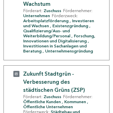
Wachstum
Förderart:
Zuschuss
Fördernehmer:
Unternehmen
Förderzweck:
Arbeitsplatzförderung
Investieren
und Wachsen
Existenzgründung
Qualifizierung/Aus- und
Weiterbildung/Personal
Forschung,
Innovationen und Digitalisierung
Investitionen in Sachanlagen und
Beratung
Unternehmensgründung
Zukunft Stadtgrün -
Verbesserung des
städtischen Grüns (ZSP)
Förderart:
Zuschuss
Fördernehmer:
Öffentliche Kunden
Kommunen
Öffentliche Unternehmen
Förderzweck:
Städtebau und