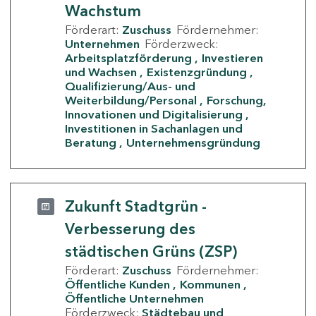
Wachstum
Förderart:
Zuschuss
Fördernehmer:
Unternehmen
Förderzweck:
Arbeitsplatzförderung
Investieren
und Wachsen
Existenzgründung
Qualifizierung/Aus- und
Weiterbildung/Personal
Forschung,
Innovationen und Digitalisierung
Investitionen in Sachanlagen und
Beratung
Unternehmensgründung
Zukunft Stadtgrün -
Verbesserung des
städtischen Grüns (ZSP)
Förderart:
Zuschuss
Fördernehmer:
Öffentliche Kunden
Kommunen
Öffentliche Unternehmen
Förderzweck:
Städtebau und