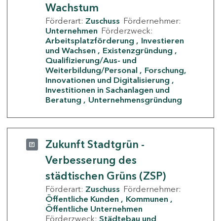
Wachstum
Förderart:
Zuschuss
Fördernehmer:
Unternehmen
Förderzweck:
Arbeitsplatzförderung
Investieren
und Wachsen
Existenzgründung
Qualifizierung/Aus- und
Weiterbildung/Personal
Forschung,
Innovationen und Digitalisierung
Investitionen in Sachanlagen und
Beratung
Unternehmensgründung
Zukunft Stadtgrün -
Verbesserung des
städtischen Grüns (ZSP)
Förderart:
Zuschuss
Fördernehmer:
Öffentliche Kunden
Kommunen
Öffentliche Unternehmen
Förderzweck:
Städtebau und