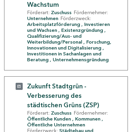
Wachstum
Förderart:
Zuschuss
Fördernehmer:
Unternehmen
Förderzweck:
Arbeitsplatzförderung
Investieren
und Wachsen
Existenzgründung
Qualifizierung/Aus- und
Weiterbildung/Personal
Forschung,
Innovationen und Digitalisierung
Investitionen in Sachanlagen und
Beratung
Unternehmensgründung
Zukunft Stadtgrün -
Verbesserung des
städtischen Grüns (ZSP)
Förderart:
Zuschuss
Fördernehmer:
Öffentliche Kunden
Kommunen
Öffentliche Unternehmen
Förderzweck:
Städtebau und