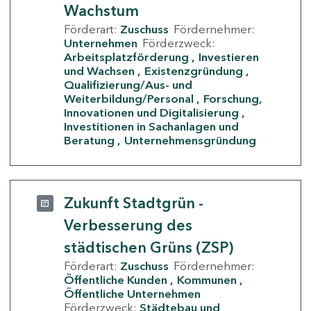
Wachstum
Förderart:
Zuschuss
Fördernehmer:
Unternehmen
Förderzweck:
Arbeitsplatzförderung
Investieren
und Wachsen
Existenzgründung
Qualifizierung/Aus- und
Weiterbildung/Personal
Forschung,
Innovationen und Digitalisierung
Investitionen in Sachanlagen und
Beratung
Unternehmensgründung
Zukunft Stadtgrün -
Verbesserung des
städtischen Grüns (ZSP)
Förderart:
Zuschuss
Fördernehmer:
Öffentliche Kunden
Kommunen
Öffentliche Unternehmen
Förderzweck:
Städtebau und