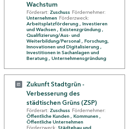
Wachstum
Förderart:
Zuschuss
Fördernehmer:
Unternehmen
Förderzweck:
Arbeitsplatzförderung
Investieren
und Wachsen
Existenzgründung
Qualifizierung/Aus- und
Weiterbildung/Personal
Forschung,
Innovationen und Digitalisierung
Investitionen in Sachanlagen und
Beratung
Unternehmensgründung
Zukunft Stadtgrün -
Verbesserung des
städtischen Grüns (ZSP)
Förderart:
Zuschuss
Fördernehmer:
Öffentliche Kunden
Kommunen
Öffentliche Unternehmen
Förderzweck:
Städtebau und