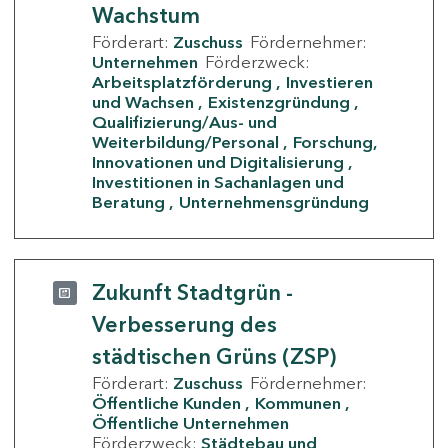
Wachstum
Förderart:
Zuschuss
Fördernehmer:
Unternehmen
Förderzweck:
Arbeitsplatzförderung
Investieren
und Wachsen
Existenzgründung
Qualifizierung/Aus- und
Weiterbildung/Personal
Forschung,
Innovationen und Digitalisierung
Investitionen in Sachanlagen und
Beratung
Unternehmensgründung
Zukunft Stadtgrün -
Verbesserung des
städtischen Grüns (ZSP)
Förderart:
Zuschuss
Fördernehmer:
Öffentliche Kunden
Kommunen
Öffentliche Unternehmen
Förderzweck:
Städtebau und