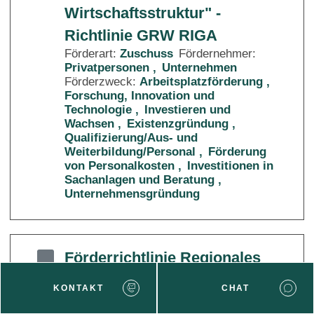
Wirtschaftsstruktur" -
Richtlinie GRW RIGA
Förderart:
Zuschuss
Fördernehmer:
Privatpersonen
Unternehmen
Förderzweck:
Arbeitsplatzförderung
Forschung, Innovation und
Technologie
Investieren und
Wachsen
Existenzgründung
Qualifizierung/Aus- und
Weiterbildung/Personal
Förderung
von Personalkosten
Investitionen in
Sachanlagen und Beratung
Unternehmensgründung
Förderrichtlinie Regionales
Wachstum
KONTAKT
CHAT
Förderart:
Zuschuss
Fördernehmer:
Unternehmen
Förderzweck: