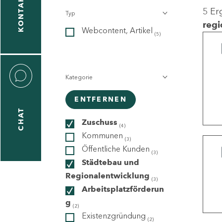
KONTAKT
5 Er
Typ
gen
regi
Webcontent, Artikel
n
(5)
Kategorie
ENTFERNEN
CHAT
icecenter
Zuschuss
(4)
Kommunen
(3)
Öffentliche Kunden
(3)
taktformular
Städtebau und
Regionalentwicklung
(3)
Arbeitsplatzförderun
g
erportal
(2)
Existenzgründung
(2)