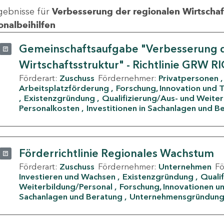
gebnisse für
Verbesserung der regionalen Wirtschafts
onalbeihilfen
Gemeinschaftsaufgabe "Verbesserung d
Wirtschaftsstruktur" - Richtlinie GRW R
Förderart:
Zuschuss
Fördernehmer:
Privatpersonen
Arbeitsplatzförderung
Forschung, Innovation und 
Existenzgründung
Qualifizierung/Aus- und Weite
Personalkosten
Investitionen in Sachanlagen und B
Förderrichtlinie Regionales Wachstum
Förderart:
Zuschuss
Fördernehmer:
Unternehmen
F
Investieren und Wachsen
Existenzgründung
Quali
Weiterbildung/Personal
Forschung, Innovationen un
Sachanlagen und Beratung
Unternehmensgründun