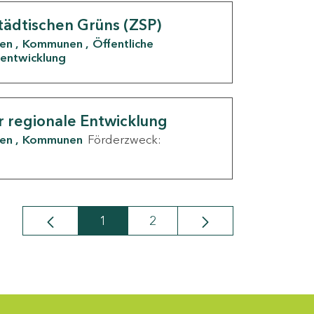
tädtischen Grüns (ZSP)
den
Kommunen
Öffentliche
entwicklung
r regionale Entwicklung
den
Kommunen
Förderzweck:
1
2
Seite
Seite