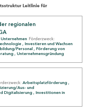
struktur Leitlinie für
er regionalen
IGA
Unternehmen
Förderzweck:
Technologie
Investieren und Wachsen
rbildung/Personal
Förderung von
eratung
Unternehmensgründung
örderzweck:
Arbeitsplatzförderung
fizierung/Aus- und
d Digitalisierung
Investitionen in
g