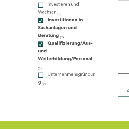
Investieren und
Wachsen
(2)
ndorte
Investitionen in
Sachanlagen und
Beratung
(2)
Qualifizierung/Aus-
und
Weiterbildung/Personal
(2)
Unternehmensgründun
g
(2)