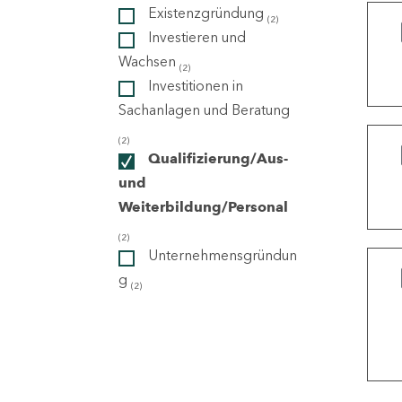
Existenzgründung
(2)
Investieren und
ndorte
Wachsen
(2)
Investitionen in
Sachanlagen und Beratung
(2)
Qualifizierung/Aus-
und
Weiterbildung/Personal
(2)
Unternehmensgründun
g
(2)