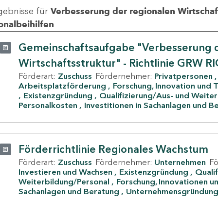
gebnisse für
Verbesserung der regionalen Wirtschafts
onalbeihilfen
Gemeinschaftsaufgabe "Verbesserung d
Wirtschaftsstruktur" - Richtlinie GRW R
Förderart:
Zuschuss
Fördernehmer:
Privatpersonen
Arbeitsplatzförderung
Forschung, Innovation und 
Existenzgründung
Qualifizierung/Aus- und Weite
Personalkosten
Investitionen in Sachanlagen und B
Förderrichtlinie Regionales Wachstum
Förderart:
Zuschuss
Fördernehmer:
Unternehmen
F
Investieren und Wachsen
Existenzgründung
Quali
Weiterbildung/Personal
Forschung, Innovationen un
Sachanlagen und Beratung
Unternehmensgründun