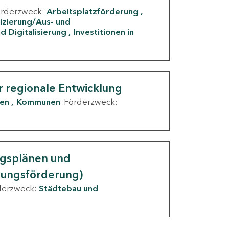
örderzweck:
Arbeitsplatzförderung
fizierung/Aus- und
d Digitalisierung
Investitionen in
g
r regionale Entwicklung
den
Kommunen
Förderzweck:
ngsplänen und
nungsförderung)
derzweck:
Städtebau und