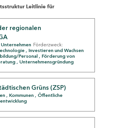
struktur Leitlinie für
er regionalen
IGA
Unternehmen
Förderzweck:
Technologie
Investieren und Wachsen
rbildung/Personal
Förderung von
eratung
Unternehmensgründung
tädtischen Grüns (ZSP)
den
Kommunen
Öffentliche
entwicklung