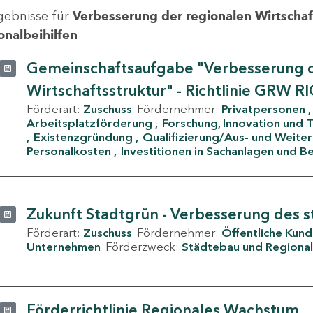
gebnisse für
Verbesserung der regionalen Wirtschafts
onalbeihilfen
Gemeinschaftsaufgabe "Verbesserung d
Wirtschaftsstruktur" - Richtlinie GRW R
Förderart:
Zuschuss
Fördernehmer:
Privatpersonen
Arbeitsplatzförderung
Forschung, Innovation und 
Existenzgründung
Qualifizierung/Aus- und Weite
Personalkosten
Investitionen in Sachanlagen und B
Zukunft Stadtgrün - Verbesserung des s
Förderart:
Zuschuss
Fördernehmer:
Öffentliche Kun
Unternehmen
Förderzweck:
Städtebau und Regional
Förderrichtlinie Regionales Wachstum