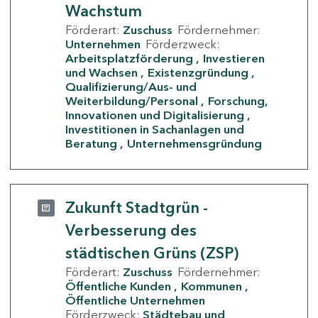
Wachstum
Förderart:
Zuschuss
Fördernehmer:
Unternehmen
Förderzweck:
Arbeitsplatzförderung
Investieren
und Wachsen
Existenzgründung
Qualifizierung/Aus- und
Weiterbildung/Personal
Forschung,
Innovationen und Digitalisierung
Investitionen in Sachanlagen und
Beratung
Unternehmensgründung
Zukunft Stadtgrün -
Verbesserung des
städtischen Grüns (ZSP)
Förderart:
Zuschuss
Fördernehmer:
Öffentliche Kunden
Kommunen
Öffentliche Unternehmen
Förderzweck:
Städtebau und