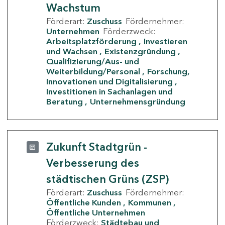
Wachstum
Förderart:
Zuschuss
Fördernehmer:
Unternehmen
Förderzweck:
Arbeitsplatzförderung
Investieren
und Wachsen
Existenzgründung
Qualifizierung/Aus- und
Weiterbildung/Personal
Forschung,
Innovationen und Digitalisierung
Investitionen in Sachanlagen und
Beratung
Unternehmensgründung
Zukunft Stadtgrün -
Verbesserung des
städtischen Grüns (ZSP)
Förderart:
Zuschuss
Fördernehmer:
Öffentliche Kunden
Kommunen
Öffentliche Unternehmen
Förderzweck:
Städtebau und