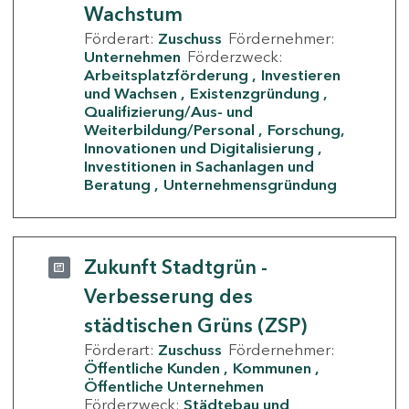
Wachstum
Förderart:
Zuschuss
Fördernehmer:
Unternehmen
Förderzweck:
Arbeitsplatzförderung
Investieren
und Wachsen
Existenzgründung
Qualifizierung/Aus- und
Weiterbildung/Personal
Forschung,
Innovationen und Digitalisierung
Investitionen in Sachanlagen und
Beratung
Unternehmensgründung
Zukunft Stadtgrün -
Verbesserung des
städtischen Grüns (ZSP)
Förderart:
Zuschuss
Fördernehmer:
Öffentliche Kunden
Kommunen
Öffentliche Unternehmen
Förderzweck:
Städtebau und