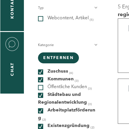
KONTAKT
5 Er
Typ
gen
regi
Webcontent, Artikel
n
(5)
Kategorie
ENTFERNEN
CHAT
icecenter
Zuschuss
(4)
Kommunen
(3)
Öffentliche Kunden
(3)
taktformular
Städtebau und
Regionalentwicklung
(3)
Arbeitsplatzförderun
g
erportal
(2)
Existenzgründung
(2)