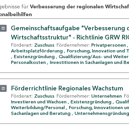
gebnisse für
Verbesserung der regionalen Wirtschafts
onalbeihilfen
Gemeinschaftsaufgabe "Verbesserung d
Wirtschaftsstruktur" - Richtlinie GRW R
Förderart:
Zuschuss
Fördernehmer:
Privatpersonen
Arbeitsplatzförderung
Forschung, Innovation und 
Existenzgründung
Qualifizierung/Aus- und Weite
Personalkosten
Investitionen in Sachanlagen und B
Förderrichtlinie Regionales Wachstum
Förderart:
Zuschuss
Fördernehmer:
Unternehmen
F
Investieren und Wachsen
Existenzgründung
Quali
Weiterbildung/Personal
Forschung, Innovationen un
Sachanlagen und Beratung
Unternehmensgründun