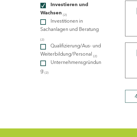
Investieren und
Wachsen
(2)
ndorte
Investitionen in
Sachanlagen und Beratung
(2)
Qualifizierung/Aus- und
Weiterbildung/Personal
(2)
Unternehmensgründun
g
(2)