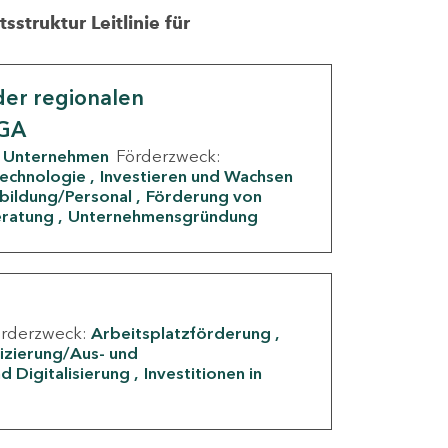
struktur Leitlinie für
er regionalen
IGA
Unternehmen
Förderzweck:
Technologie
Investieren und Wachsen
rbildung/Personal
Förderung von
eratung
Unternehmensgründung
örderzweck:
Arbeitsplatzförderung
fizierung/Aus- und
d Digitalisierung
Investitionen in
g