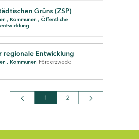
tädtischen Grüns (ZSP)
den
Kommunen
Öffentliche
entwicklung
r regionale Entwicklung
den
Kommunen
Förderzweck:
1
2
Seite
Seite