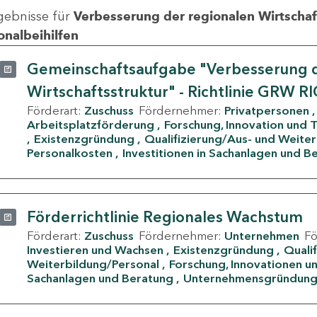
gebnisse für
Verbesserung der regionalen Wirtschafts
onalbeihilfen
Gemeinschaftsaufgabe "Verbesserung d
Wirtschaftsstruktur" - Richtlinie GRW R
Förderart:
Zuschuss
Fördernehmer:
Privatpersonen
Arbeitsplatzförderung
Forschung, Innovation und 
Existenzgründung
Qualifizierung/Aus- und Weite
Personalkosten
Investitionen in Sachanlagen und B
Förderrichtlinie Regionales Wachstum
Förderart:
Zuschuss
Fördernehmer:
Unternehmen
F
Investieren und Wachsen
Existenzgründung
Quali
Weiterbildung/Personal
Forschung, Innovationen un
Sachanlagen und Beratung
Unternehmensgründun