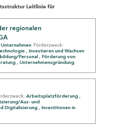
struktur Leitlinie für
er regionalen
IGA
Unternehmen
Förderzweck:
Technologie
Investieren und Wachsen
rbildung/Personal
Förderung von
eratung
Unternehmensgründung
örderzweck:
Arbeitsplatzförderung
fizierung/Aus- und
d Digitalisierung
Investitionen in
g