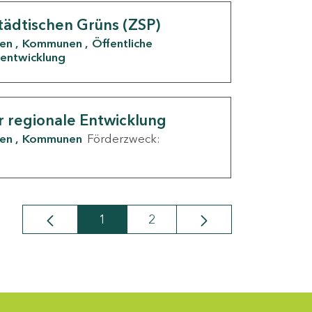
tädtischen Grüns (ZSP)
den
Kommunen
Öffentliche
entwicklung
r regionale Entwicklung
den
Kommunen
Förderzweck:
1
2
Seite
Seite