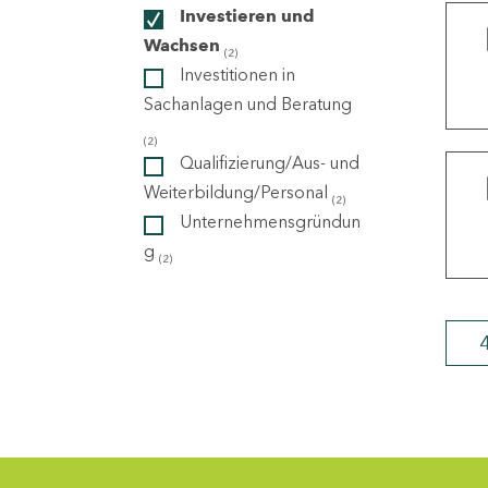
Investieren und
Wachsen
(2)
ndorte
Investitionen in
Sachanlagen und Beratung
(2)
Qualifizierung/Aus- und
Weiterbildung/Personal
(2)
Unternehmensgründun
g
(2)