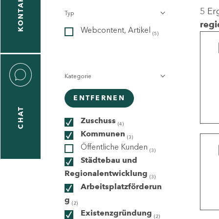
KONTAKT
5 Er
Typ
gen
regi
Webcontent, Artikel
n
(5)
Kategorie
ENTFERNEN
CHAT
icecenter
Zuschuss
(4)
Kommunen
(3)
Öffentliche Kunden
(3)
taktformular
Städtebau und
Regionalentwicklung
(3)
Arbeitsplatzförderun
g
erportal
(2)
Existenzgründung
(2)