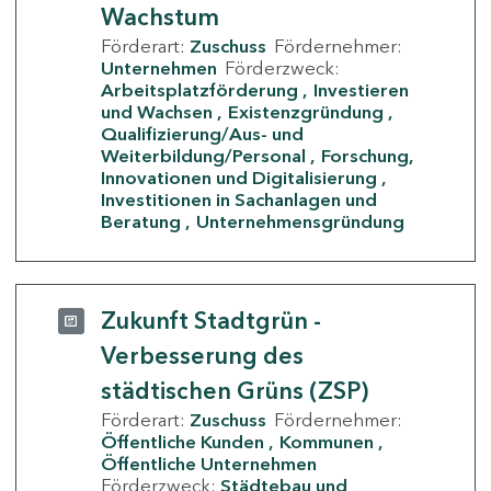
Wachstum
Förderart:
Zuschuss
Fördernehmer:
Unternehmen
Förderzweck:
Arbeitsplatzförderung
Investieren
und Wachsen
Existenzgründung
Qualifizierung/Aus- und
Weiterbildung/Personal
Forschung,
Innovationen und Digitalisierung
Investitionen in Sachanlagen und
Beratung
Unternehmensgründung
Zukunft Stadtgrün -
Verbesserung des
städtischen Grüns (ZSP)
Förderart:
Zuschuss
Fördernehmer:
Öffentliche Kunden
Kommunen
Öffentliche Unternehmen
Förderzweck:
Städtebau und