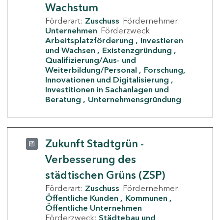
Wachstum
Förderart:
Zuschuss
Fördernehmer:
Unternehmen
Förderzweck:
Arbeitsplatzförderung
Investieren
und Wachsen
Existenzgründung
Qualifizierung/Aus- und
Weiterbildung/Personal
Forschung,
Innovationen und Digitalisierung
Investitionen in Sachanlagen und
Beratung
Unternehmensgründung
Zukunft Stadtgrün -
Verbesserung des
städtischen Grüns (ZSP)
Förderart:
Zuschuss
Fördernehmer:
Öffentliche Kunden
Kommunen
Öffentliche Unternehmen
Förderzweck:
Städtebau und