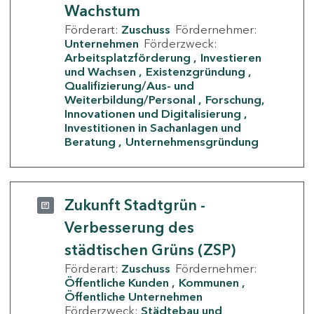
Wachstum
Förderart:
Zuschuss
Fördernehmer:
Unternehmen
Förderzweck:
Arbeitsplatzförderung
Investieren
und Wachsen
Existenzgründung
Qualifizierung/Aus- und
Weiterbildung/Personal
Forschung,
Innovationen und Digitalisierung
Investitionen in Sachanlagen und
Beratung
Unternehmensgründung
Zukunft Stadtgrün -
Verbesserung des
städtischen Grüns (ZSP)
Förderart:
Zuschuss
Fördernehmer:
Öffentliche Kunden
Kommunen
Öffentliche Unternehmen
Förderzweck:
Städtebau und