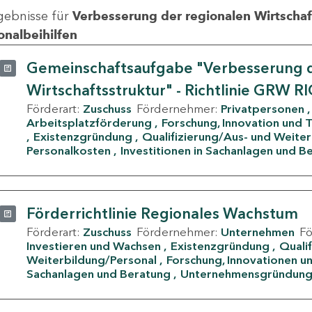
gebnisse für
Verbesserung der regionalen Wirtschafts
onalbeihilfen
Gemeinschaftsaufgabe "Verbesserung d
Wirtschaftsstruktur" - Richtlinie GRW R
Förderart:
Zuschuss
Fördernehmer:
Privatpersonen
Arbeitsplatzförderung
Forschung, Innovation und 
Existenzgründung
Qualifizierung/Aus- und Weite
Personalkosten
Investitionen in Sachanlagen und B
Förderrichtlinie Regionales Wachstum
Förderart:
Zuschuss
Fördernehmer:
Unternehmen
F
Investieren und Wachsen
Existenzgründung
Quali
Weiterbildung/Personal
Forschung, Innovationen un
Sachanlagen und Beratung
Unternehmensgründun