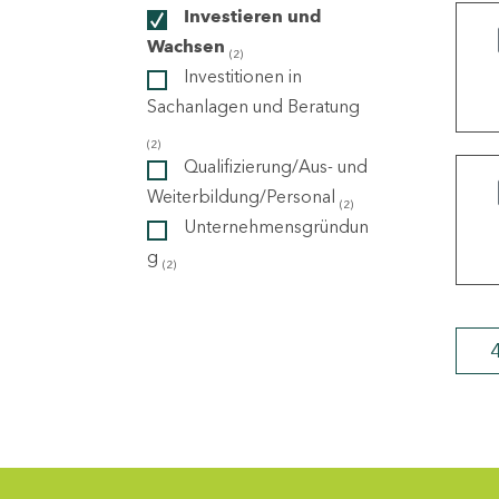
Investieren und
Wachsen
(2)
ndorte
Investitionen in
Sachanlagen und Beratung
(2)
Qualifizierung/Aus- und
Weiterbildung/Personal
(2)
Unternehmensgründun
g
(2)