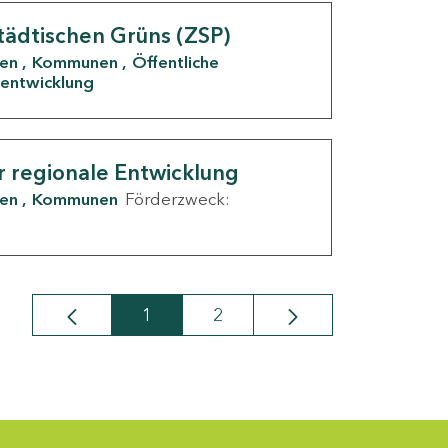
tädtischen Grüns (ZSP)
den
Kommunen
Öffentliche
entwicklung
r regionale Entwicklung
den
Kommunen
Förderzweck:
1
2
Seite
Seite