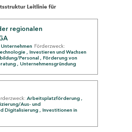
struktur Leitlinie für
er regionalen
IGA
Unternehmen
Förderzweck:
Technologie
Investieren und Wachsen
rbildung/Personal
Förderung von
eratung
Unternehmensgründung
örderzweck:
Arbeitsplatzförderung
fizierung/Aus- und
d Digitalisierung
Investitionen in
g