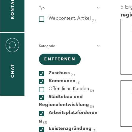
KONTAKT
5 Er
Typ
gen
regi
Webcontent, Artikel
n
(5)
Kategorie
ENTFERNEN
CHAT
icecenter
Zuschuss
(4)
Kommunen
(3)
Öffentliche Kunden
(3)
taktformular
Städtebau und
Regionalentwicklung
(3)
Arbeitsplatzförderun
g
erportal
(2)
Existenzgründung
(2)