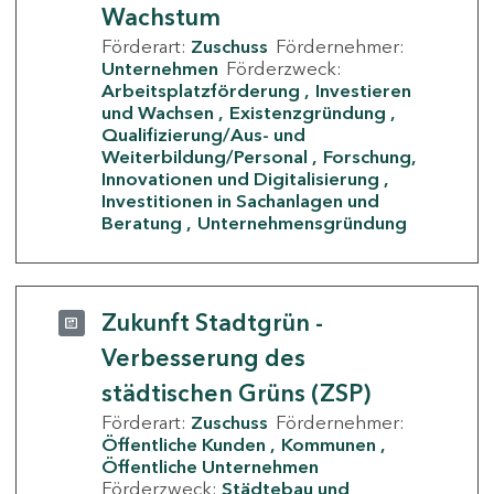
Wachstum
Förderart:
Zuschuss
Fördernehmer:
Unternehmen
Förderzweck:
Arbeitsplatzförderung
Investieren
und Wachsen
Existenzgründung
Qualifizierung/Aus- und
Weiterbildung/Personal
Forschung,
Innovationen und Digitalisierung
Investitionen in Sachanlagen und
Beratung
Unternehmensgründung
Zukunft Stadtgrün -
Verbesserung des
städtischen Grüns (ZSP)
Förderart:
Zuschuss
Fördernehmer:
Öffentliche Kunden
Kommunen
Öffentliche Unternehmen
Förderzweck:
Städtebau und