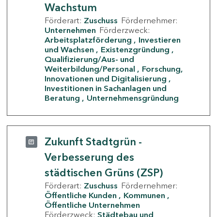
Wachstum
Förderart:
Zuschuss
Fördernehmer:
Unternehmen
Förderzweck:
Arbeitsplatzförderung
Investieren
und Wachsen
Existenzgründung
Qualifizierung/Aus- und
Weiterbildung/Personal
Forschung,
Innovationen und Digitalisierung
Investitionen in Sachanlagen und
Beratung
Unternehmensgründung
Zukunft Stadtgrün -
Verbesserung des
städtischen Grüns (ZSP)
Förderart:
Zuschuss
Fördernehmer:
Öffentliche Kunden
Kommunen
Öffentliche Unternehmen
Förderzweck:
Städtebau und