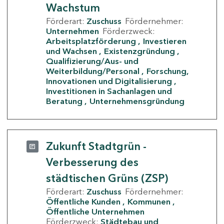
Wachstum
Förderart:
Zuschuss
Fördernehmer:
Unternehmen
Förderzweck:
Arbeitsplatzförderung
Investieren
und Wachsen
Existenzgründung
Qualifizierung/Aus- und
Weiterbildung/Personal
Forschung,
Innovationen und Digitalisierung
Investitionen in Sachanlagen und
Beratung
Unternehmensgründung
Zukunft Stadtgrün -
Verbesserung des
städtischen Grüns (ZSP)
Förderart:
Zuschuss
Fördernehmer:
Öffentliche Kunden
Kommunen
Öffentliche Unternehmen
Förderzweck:
Städtebau und