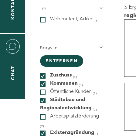
KONTAKT
5 Er
Typ
gen
regi
Webcontent, Artikel
n
(5)
Kategorie
ENTFERNEN
CHAT
icecenter
Zuschuss
(4)
Kommunen
(3)
Öffentliche Kunden
(3)
taktformular
Städtebau und
Regionalentwicklung
(3)
Arbeitsplatzförderung
erportal
(2)
Existenzgründung
(2)