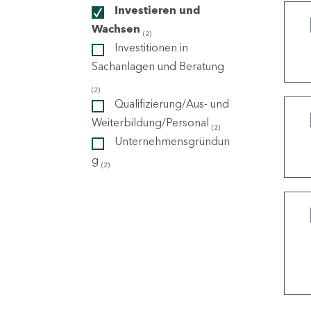
Investieren und
Wachsen
(2)
ndorte
Investitionen in
Sachanlagen und Beratung
(2)
Qualifizierung/Aus- und
Weiterbildung/Personal
(2)
Unternehmensgründun
g
(2)