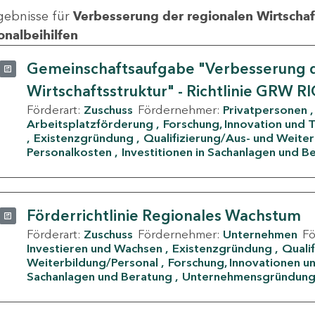
gebnisse für
Verbesserung der regionalen Wirtschafts
onalbeihilfen
Gemeinschaftsaufgabe "Verbesserung d
Wirtschaftsstruktur" - Richtlinie GRW R
Förderart:
Zuschuss
Fördernehmer:
Privatpersonen
Arbeitsplatzförderung
Forschung, Innovation und 
Existenzgründung
Qualifizierung/Aus- und Weite
Personalkosten
Investitionen in Sachanlagen und B
Förderrichtlinie Regionales Wachstum
Förderart:
Zuschuss
Fördernehmer:
Unternehmen
F
Investieren und Wachsen
Existenzgründung
Quali
Weiterbildung/Personal
Forschung, Innovationen un
Sachanlagen und Beratung
Unternehmensgründun