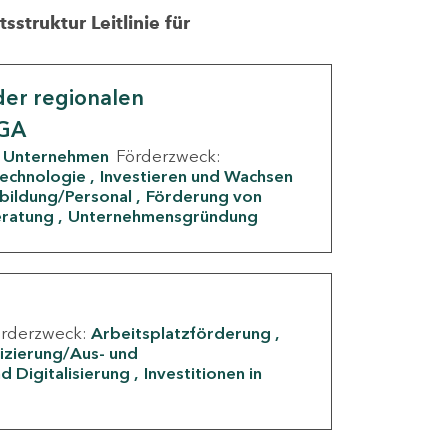
struktur Leitlinie für
er regionalen
IGA
Unternehmen
Förderzweck:
Technologie
Investieren und Wachsen
rbildung/Personal
Förderung von
eratung
Unternehmensgründung
örderzweck:
Arbeitsplatzförderung
fizierung/Aus- und
d Digitalisierung
Investitionen in
g