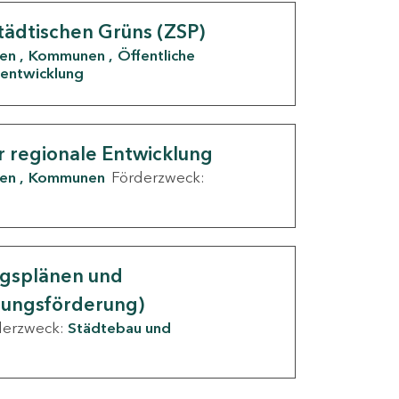
tädtischen Grüns (ZSP)
den
Kommunen
Öffentliche
entwicklung
r regionale Entwicklung
den
Kommunen
Förderzweck:
ngsplänen und
nungsförderung)
derzweck:
Städtebau und