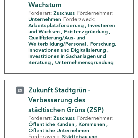
Wachstum
Förderart:
Zuschuss
Fördernehmer:
Unternehmen
Förderzweck:
Arbeitsplatzförderung
Investieren
und Wachsen
Existenzgründung
Qualifizierung/Aus- und
Weiterbildung/Personal
Forschung,
Innovationen und Digitalisierung
Investitionen in Sachanlagen und
Beratung
Unternehmensgründung
Zukunft Stadtgrün -
Verbesserung des
städtischen Grüns (ZSP)
Förderart:
Zuschuss
Fördernehmer:
Öffentliche Kunden
Kommunen
Öffentliche Unternehmen
Förderzweck:
Städtebau und