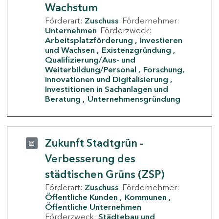
Wachstum
Förderart:
Zuschuss
Fördernehmer:
Unternehmen
Förderzweck:
Arbeitsplatzförderung
Investieren
und Wachsen
Existenzgründung
Qualifizierung/Aus- und
Weiterbildung/Personal
Forschung,
Innovationen und Digitalisierung
Investitionen in Sachanlagen und
Beratung
Unternehmensgründung
Zukunft Stadtgrün -
Verbesserung des
städtischen Grüns (ZSP)
Förderart:
Zuschuss
Fördernehmer:
Öffentliche Kunden
Kommunen
Öffentliche Unternehmen
Förderzweck:
Städtebau und