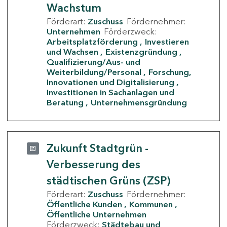
Wachstum
Förderart:
Zuschuss
Fördernehmer:
Unternehmen
Förderzweck:
Arbeitsplatzförderung
Investieren
und Wachsen
Existenzgründung
Qualifizierung/Aus- und
Weiterbildung/Personal
Forschung,
Innovationen und Digitalisierung
Investitionen in Sachanlagen und
Beratung
Unternehmensgründung
Zukunft Stadtgrün -
Verbesserung des
städtischen Grüns (ZSP)
Förderart:
Zuschuss
Fördernehmer:
Öffentliche Kunden
Kommunen
Öffentliche Unternehmen
Förderzweck:
Städtebau und