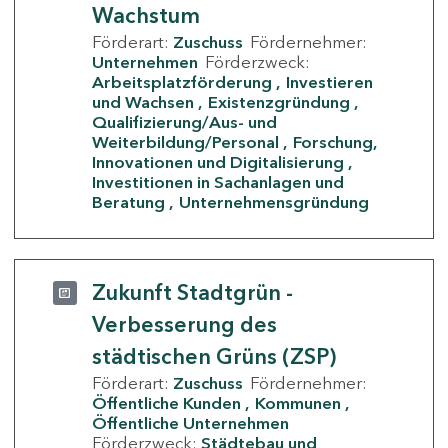
Wachstum
Förderart:
Zuschuss
Fördernehmer:
Unternehmen
Förderzweck:
Arbeitsplatzförderung
Investieren
und Wachsen
Existenzgründung
Qualifizierung/Aus- und
Weiterbildung/Personal
Forschung,
Innovationen und Digitalisierung
Investitionen in Sachanlagen und
Beratung
Unternehmensgründung
Zukunft Stadtgrün -
Verbesserung des
städtischen Grüns (ZSP)
Förderart:
Zuschuss
Fördernehmer:
Öffentliche Kunden
Kommunen
Öffentliche Unternehmen
Förderzweck:
Städtebau und