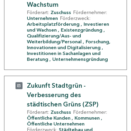
Wachstum
Förderart:
Zuschuss
Fördernehmer:
Unternehmen
Förderzweck:
Arbeitsplatzförderung
Investieren
und Wachsen
Existenzgründung
Qualifizierung/Aus- und
Weiterbildung/Personal
Forschung,
Innovationen und Digitalisierung
Investitionen in Sachanlagen und
Beratung
Unternehmensgründung
Zukunft Stadtgrün -
Verbesserung des
städtischen Grüns (ZSP)
Förderart:
Zuschuss
Fördernehmer:
Öffentliche Kunden
Kommunen
Öffentliche Unternehmen
Förderzweck:
Städtebau und