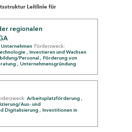
struktur Leitlinie für
er regionalen
IGA
Unternehmen
Förderzweck:
Technologie
Investieren und Wachsen
rbildung/Personal
Förderung von
eratung
Unternehmensgründung
örderzweck:
Arbeitsplatzförderung
fizierung/Aus- und
d Digitalisierung
Investitionen in
g