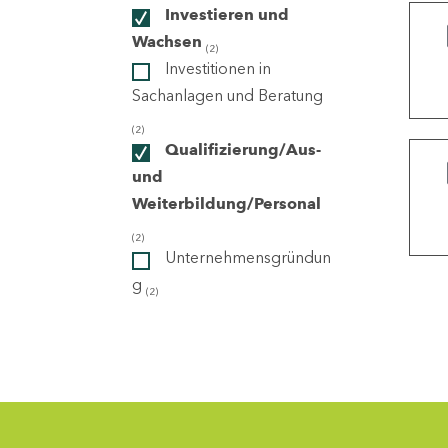
Investieren und
Wachsen
(2)
ndorte
Investitionen in
Sachanlagen und Beratung
(2)
Qualifizierung/Aus-
und
Weiterbildung/Personal
(2)
Unternehmensgründun
g
(2)