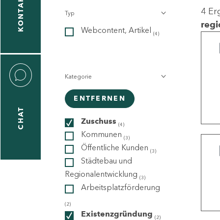
KONTAKT
4 Er
Typ
gen
regi
Webcontent, Artikel
n
(4)
Kategorie
ENTFERNEN
CHAT
icecenter
Zuschuss
(4)
Kommunen
(3)
Öffentliche Kunden
(3)
taktformular
Städtebau und
Regionalentwicklung
(3)
Arbeitsplatzförderung
erportal
(2)
Existenzgründung
(2)