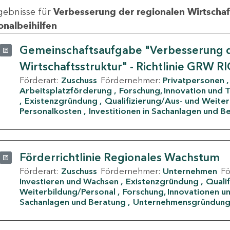
gebnisse für
Verbesserung der regionalen Wirtschafts
onalbeihilfen
Gemeinschaftsaufgabe "Verbesserung d
Wirtschaftsstruktur" - Richtlinie GRW R
Förderart:
Zuschuss
Fördernehmer:
Privatpersonen
Arbeitsplatzförderung
Forschung, Innovation und 
Existenzgründung
Qualifizierung/Aus- und Weite
Personalkosten
Investitionen in Sachanlagen und B
Förderrichtlinie Regionales Wachstum
Förderart:
Zuschuss
Fördernehmer:
Unternehmen
F
Investieren und Wachsen
Existenzgründung
Quali
Weiterbildung/Personal
Forschung, Innovationen un
Sachanlagen und Beratung
Unternehmensgründun