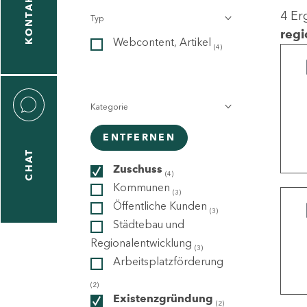
KONTAKT
4 Er
Typ
gen
regi
Webcontent, Artikel
n
(4)
Kategorie
ENTFERNEN
CHAT
icecenter
Zuschuss
(4)
Kommunen
(3)
Öffentliche Kunden
(3)
taktformular
Städtebau und
Regionalentwicklung
(3)
Arbeitsplatzförderung
erportal
(2)
Existenzgründung
(2)