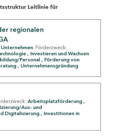
struktur Leitlinie für
er regionalen
IGA
Unternehmen
Förderzweck:
Technologie
Investieren und Wachsen
rbildung/Personal
Förderung von
eratung
Unternehmensgründung
örderzweck:
Arbeitsplatzförderung
fizierung/Aus- und
d Digitalisierung
Investitionen in
g