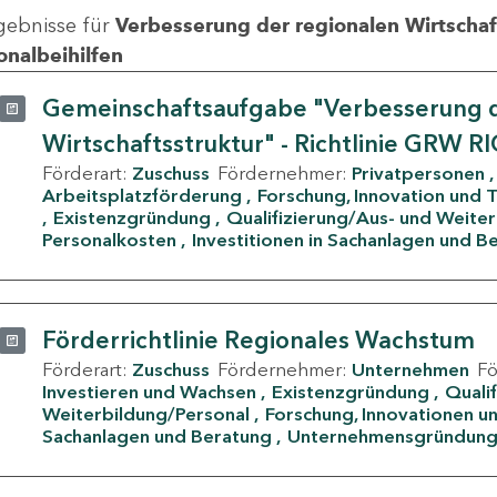
gebnisse für
Verbesserung der regionalen Wirtschafts
onalbeihilfen
Gemeinschaftsaufgabe "Verbesserung d
Wirtschaftsstruktur" - Richtlinie GRW R
Förderart:
Zuschuss
Fördernehmer:
Privatpersonen
Arbeitsplatzförderung
Forschung, Innovation und 
Existenzgründung
Qualifizierung/Aus- und Weite
Personalkosten
Investitionen in Sachanlagen und B
Förderrichtlinie Regionales Wachstum
Förderart:
Zuschuss
Fördernehmer:
Unternehmen
F
Investieren und Wachsen
Existenzgründung
Quali
Weiterbildung/Personal
Forschung, Innovationen un
Sachanlagen und Beratung
Unternehmensgründun