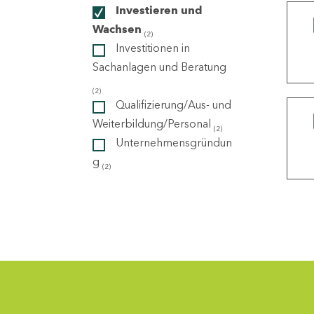
Investieren und
Wachsen
(2)
ndorte
Investitionen in
Sachanlagen und Beratung
(2)
Qualifizierung/Aus- und
Weiterbildung/Personal
(2)
Unternehmensgründun
g
(2)