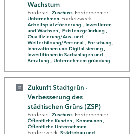
Wachstum
Förderart:
Zuschuss
Fördernehmer:
Unternehmen
Förderzweck:
Arbeitsplatzförderung
Investieren
und Wachsen
Existenzgründung
Qualifizierung/Aus- und
Weiterbildung/Personal
Forschung,
Innovationen und Digitalisierung
Investitionen in Sachanlagen und
Beratung
Unternehmensgründung
Zukunft Stadtgrün -
Verbesserung des
städtischen Grüns (ZSP)
Förderart:
Zuschuss
Fördernehmer:
Öffentliche Kunden
Kommunen
Öffentliche Unternehmen
Förderzweck:
Städtebau und