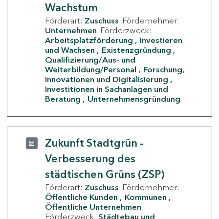
Wachstum
Förderart:
Zuschuss
Fördernehmer:
Unternehmen
Förderzweck:
Arbeitsplatzförderung
Investieren
und Wachsen
Existenzgründung
Qualifizierung/Aus- und
Weiterbildung/Personal
Forschung,
Innovationen und Digitalisierung
Investitionen in Sachanlagen und
Beratung
Unternehmensgründung
Zukunft Stadtgrün -
Verbesserung des
städtischen Grüns (ZSP)
Förderart:
Zuschuss
Fördernehmer:
Öffentliche Kunden
Kommunen
Öffentliche Unternehmen
Förderzweck:
Städtebau und