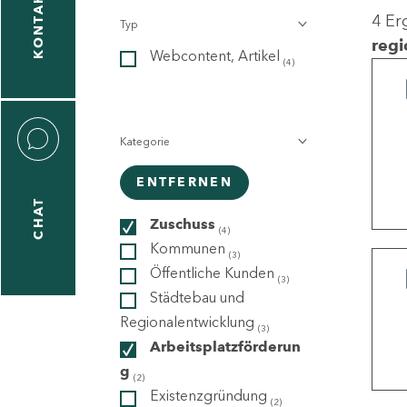
KONTAKT
4 Er
Typ
gen
regi
Webcontent, Artikel
n
(4)
Kategorie
ENTFERNEN
CHAT
icecenter
Zuschuss
(4)
Kommunen
(3)
Öffentliche Kunden
(3)
taktformular
Städtebau und
Regionalentwicklung
(3)
Arbeitsplatzförderun
g
erportal
(2)
Existenzgründung
(2)