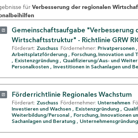
gebnisse für
Verbesserung der regionalen Wirtschafts
onalbeihilfen
Gemeinschaftsaufgabe "Verbesserung d
Wirtschaftsstruktur" - Richtlinie GRW R
Förderart:
Zuschuss
Fördernehmer:
Privatpersonen
Arbeitsplatzförderung
Forschung, Innovation und 
Existenzgründung
Qualifizierung/Aus- und Weite
Personalkosten
Investitionen in Sachanlagen und B
Förderrichtlinie Regionales Wachstum
Förderart:
Zuschuss
Fördernehmer:
Unternehmen
F
Investieren und Wachsen
Existenzgründung
Quali
Weiterbildung/Personal
Forschung, Innovationen un
Sachanlagen und Beratung
Unternehmensgründun