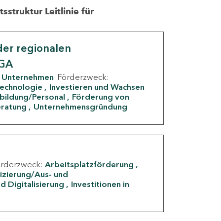
struktur Leitlinie für
er regionalen
IGA
Unternehmen
Förderzweck:
Technologie
Investieren und Wachsen
rbildung/Personal
Förderung von
eratung
Unternehmensgründung
örderzweck:
Arbeitsplatzförderung
fizierung/Aus- und
d Digitalisierung
Investitionen in
g