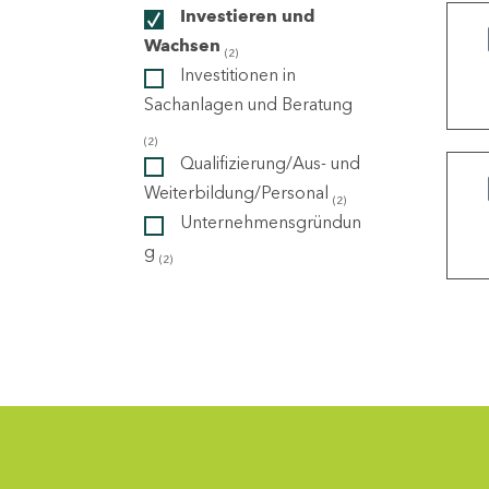
Investieren und
Wachsen
(2)
ndorte
Investitionen in
Sachanlagen und Beratung
(2)
Qualifizierung/Aus- und
Weiterbildung/Personal
(2)
Unternehmensgründun
g
(2)