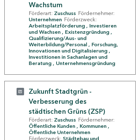
Wachstum
Förderart:
Zuschuss
Fördernehmer:
Unternehmen
Förderzweck:
Arbeitsplatzförderung
Investieren
und Wachsen
Existenzgründung
Qualifizierung/Aus- und
Weiterbildung/Personal
Forschung,
Innovationen und Digitalisierung
Investitionen in Sachanlagen und
Beratung
Unternehmensgründung
Zukunft Stadtgrün -
Verbesserung des
städtischen Grüns (ZSP)
Förderart:
Zuschuss
Fördernehmer:
Öffentliche Kunden
Kommunen
Öffentliche Unternehmen
Förderzweck:
Städtebau und