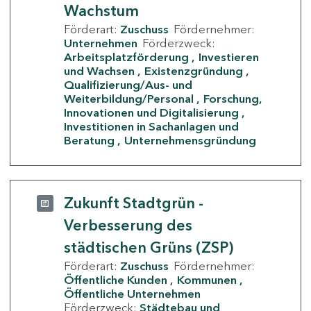
Wachstum
Förderart:
Zuschuss
Fördernehmer:
Unternehmen
Förderzweck:
Arbeitsplatzförderung
Investieren
und Wachsen
Existenzgründung
Qualifizierung/Aus- und
Weiterbildung/Personal
Forschung,
Innovationen und Digitalisierung
Investitionen in Sachanlagen und
Beratung
Unternehmensgründung
Zukunft Stadtgrün -
Verbesserung des
städtischen Grüns (ZSP)
Förderart:
Zuschuss
Fördernehmer:
Öffentliche Kunden
Kommunen
Öffentliche Unternehmen
Förderzweck:
Städtebau und