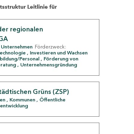
struktur Leitlinie für
er regionalen
IGA
Unternehmen
Förderzweck:
Technologie
Investieren und Wachsen
rbildung/Personal
Förderung von
eratung
Unternehmensgründung
tädtischen Grüns (ZSP)
den
Kommunen
Öffentliche
entwicklung