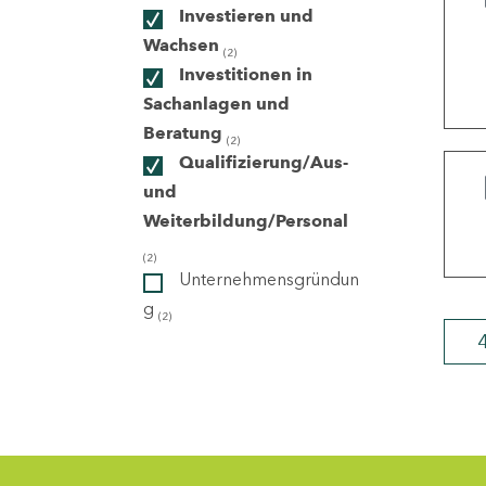
Investieren und
Wachsen
(2)
ndorte
Investitionen in
Sachanlagen und
Beratung
(2)
Qualifizierung/Aus-
und
Weiterbildung/Personal
(2)
Unternehmensgründun
g
(2)