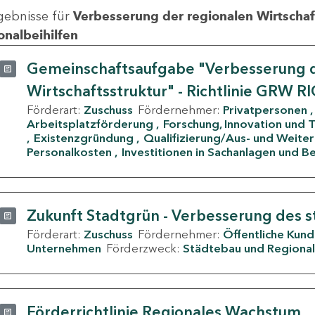
gebnisse für
Verbesserung der regionalen Wirtschafts
onalbeihilfen
Gemeinschaftsaufgabe "Verbesserung d
Wirtschaftsstruktur" - Richtlinie GRW R
Förderart:
Zuschuss
Fördernehmer:
Privatpersonen
Arbeitsplatzförderung
Forschung, Innovation und 
Existenzgründung
Qualifizierung/Aus- und Weite
Personalkosten
Investitionen in Sachanlagen und B
Zukunft Stadtgrün - Verbesserung des s
Förderart:
Zuschuss
Fördernehmer:
Öffentliche Kun
Unternehmen
Förderzweck:
Städtebau und Regional
Förderrichtlinie Regionales Wachstum