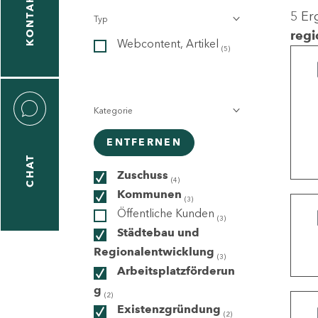
KONTAKT
5 Er
Typ
gen
regi
Webcontent, Artikel
n
(5)
Kategorie
ENTFERNEN
CHAT
icecenter
Zuschuss
(4)
Kommunen
(3)
Öffentliche Kunden
(3)
taktformular
Städtebau und
Regionalentwicklung
(3)
Arbeitsplatzförderun
g
erportal
(2)
Existenzgründung
(2)