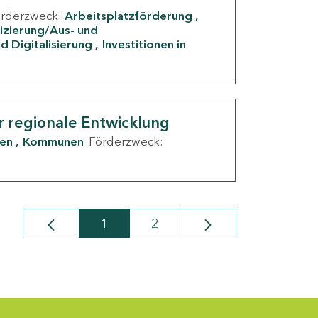
örderzweck:
Arbeitsplatzförderung
fizierung/Aus- und
d Digitalisierung
Investitionen in
g
r regionale Entwicklung
den
Kommunen
Förderzweck:
1
2
Seite
Seite