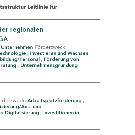
struktur Leitlinie für
er regionalen
IGA
Unternehmen
Förderzweck:
Technologie
Investieren und Wachsen
rbildung/Personal
Förderung von
eratung
Unternehmensgründung
örderzweck:
Arbeitsplatzförderung
fizierung/Aus- und
d Digitalisierung
Investitionen in
g