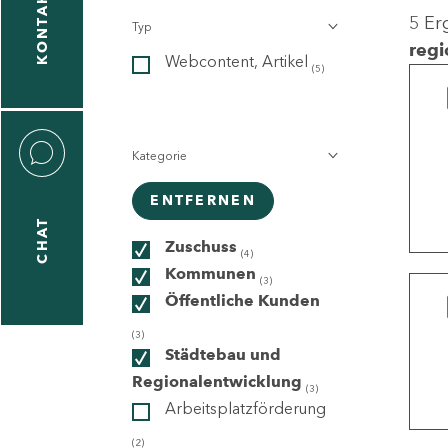
KONTAKT
5 Er
Typ
gen
regi
Webcontent, Artikel
n
(5)
Kategorie
ENTFERNEN
CHAT
icecenter
Zuschuss
(4)
Kommunen
(3)
Öffentliche Kunden
taktformular
(3)
Städtebau und
Regionalentwicklung
(3)
Arbeitsplatzförderung
erportal
(2)