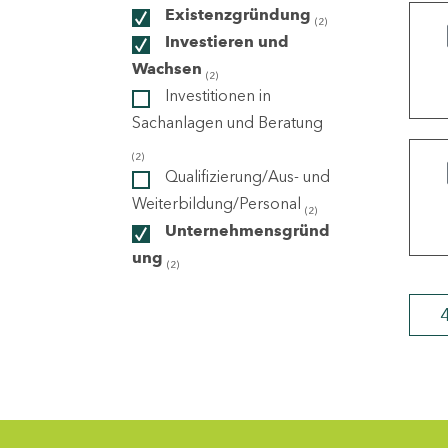
Existenzgründung
(2)
Investieren und
ndorte
Wachsen
(2)
Investitionen in
Sachanlagen und Beratung
(2)
Qualifizierung/Aus- und
Weiterbildung/Personal
(2)
Unternehmensgründ
ung
(2)