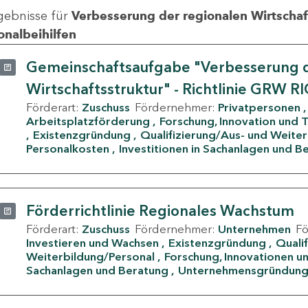
gebnisse für
Verbesserung der regionalen Wirtschafts
onalbeihilfen
Gemeinschaftsaufgabe "Verbesserung d
Wirtschaftsstruktur" - Richtlinie GRW R
Förderart:
Zuschuss
Fördernehmer:
Privatpersonen
Arbeitsplatzförderung
Forschung, Innovation und 
Existenzgründung
Qualifizierung/Aus- und Weite
Personalkosten
Investitionen in Sachanlagen und B
Förderrichtlinie Regionales Wachstum
Förderart:
Zuschuss
Fördernehmer:
Unternehmen
F
Investieren und Wachsen
Existenzgründung
Quali
Weiterbildung/Personal
Forschung, Innovationen un
Sachanlagen und Beratung
Unternehmensgründun