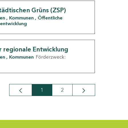
tädtischen Grüns (ZSP)
den
Kommunen
Öffentliche
entwicklung
r regionale Entwicklung
den
Kommunen
Förderzweck:
1
2
Seite
Seite