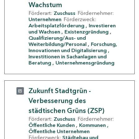
Wachstum
Förderart:
Zuschuss
Fördernehmer:
Unternehmen
Förderzweck:
Arbeitsplatzförderung
Investieren
und Wachsen
Existenzgründung
Qualifizierung/Aus- und
Weiterbildung/Personal
Forschung,
Innovationen und Digitalisierung
Investitionen in Sachanlagen und
Beratung
Unternehmensgründung
Zukunft Stadtgrün -
Verbesserung des
städtischen Grüns (ZSP)
Förderart:
Zuschuss
Fördernehmer:
Öffentliche Kunden
Kommunen
Öffentliche Unternehmen
Förderzweck:
Städtebau und