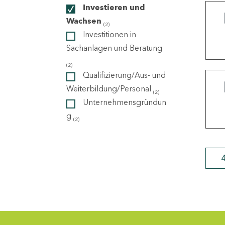
Investieren und
Wachsen
(2)
ndorte
Investitionen in
Sachanlagen und Beratung
(2)
Qualifizierung/Aus- und
Weiterbildung/Personal
(2)
Unternehmensgründun
g
(2)