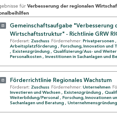
gebnisse für
Verbesserung der regionalen Wirtschafts
onalbeihilfen
Gemeinschaftsaufgabe "Verbesserung d
Wirtschaftsstruktur" - Richtlinie GRW R
Förderart:
Zuschuss
Fördernehmer:
Privatpersonen
Arbeitsplatzförderung
Forschung, Innovation und 
Existenzgründung
Qualifizierung/Aus- und Weite
Personalkosten
Investitionen in Sachanlagen und B
Förderrichtlinie Regionales Wachstum
Förderart:
Zuschuss
Fördernehmer:
Unternehmen
F
Investieren und Wachsen
Existenzgründung
Quali
Weiterbildung/Personal
Forschung, Innovationen un
Sachanlagen und Beratung
Unternehmensgründun