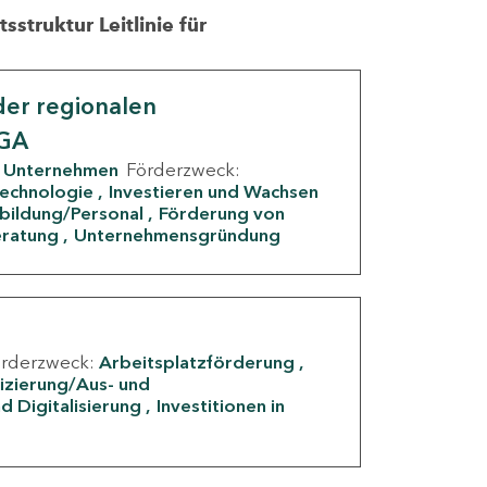
struktur Leitlinie für
er regionalen
IGA
Unternehmen
Förderzweck:
Technologie
Investieren und Wachsen
rbildung/Personal
Förderung von
eratung
Unternehmensgründung
örderzweck:
Arbeitsplatzförderung
fizierung/Aus- und
d Digitalisierung
Investitionen in
g