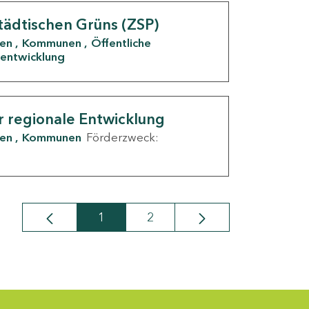
tädtischen Grüns (ZSP)
den
Kommunen
Öffentliche
entwicklung
r regionale Entwicklung
den
Kommunen
Förderzweck:
1
2
Seite
Seite