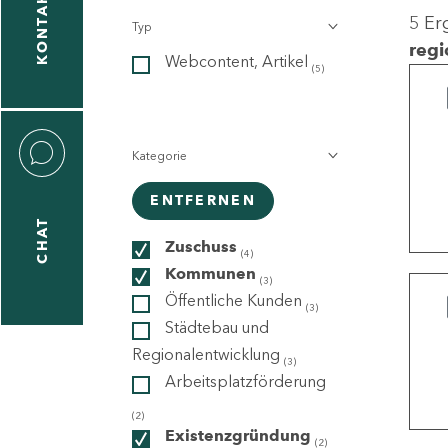
KONTAKT
5 Er
Typ
gen
regi
Webcontent, Artikel
n
(5)
Kategorie
ENTFERNEN
CHAT
icecenter
Zuschuss
(4)
Kommunen
(3)
Öffentliche Kunden
(3)
taktformular
Städtebau und
Regionalentwicklung
(3)
Arbeitsplatzförderung
erportal
(2)
Existenzgründung
(2)