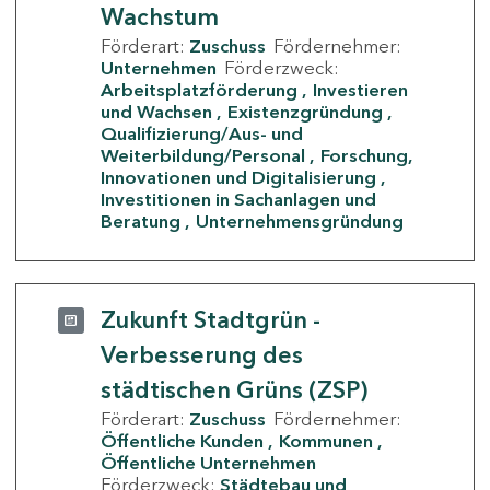
Wachstum
Förderart:
Zuschuss
Fördernehmer:
Unternehmen
Förderzweck:
Arbeitsplatzförderung
Investieren
und Wachsen
Existenzgründung
Qualifizierung/Aus- und
Weiterbildung/Personal
Forschung,
Innovationen und Digitalisierung
Investitionen in Sachanlagen und
Beratung
Unternehmensgründung
Zukunft Stadtgrün -
Verbesserung des
städtischen Grüns (ZSP)
Förderart:
Zuschuss
Fördernehmer:
Öffentliche Kunden
Kommunen
Öffentliche Unternehmen
Förderzweck:
Städtebau und