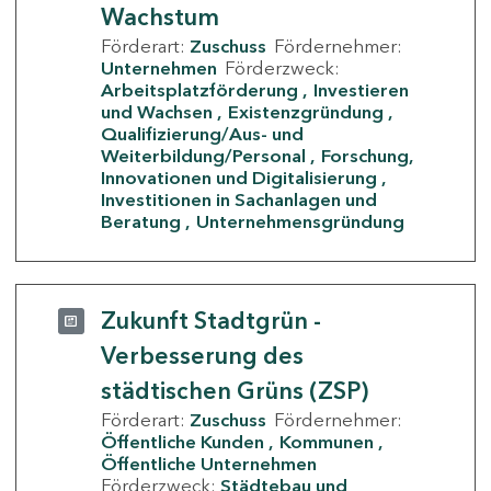
Wachstum
Förderart:
Zuschuss
Fördernehmer:
Unternehmen
Förderzweck:
Arbeitsplatzförderung
Investieren
und Wachsen
Existenzgründung
Qualifizierung/Aus- und
Weiterbildung/Personal
Forschung,
Innovationen und Digitalisierung
Investitionen in Sachanlagen und
Beratung
Unternehmensgründung
Zukunft Stadtgrün -
Verbesserung des
städtischen Grüns (ZSP)
Förderart:
Zuschuss
Fördernehmer:
Öffentliche Kunden
Kommunen
Öffentliche Unternehmen
Förderzweck:
Städtebau und