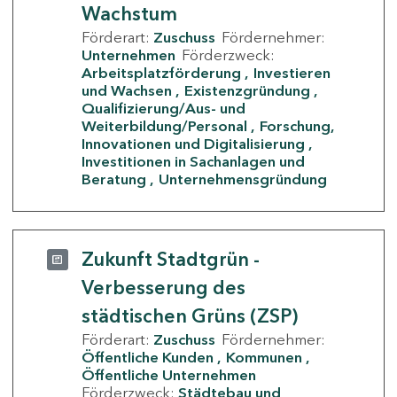
Wachstum
Förderart:
Zuschuss
Fördernehmer:
Unternehmen
Förderzweck:
Arbeitsplatzförderung
Investieren
und Wachsen
Existenzgründung
Qualifizierung/Aus- und
Weiterbildung/Personal
Forschung,
Innovationen und Digitalisierung
Investitionen in Sachanlagen und
Beratung
Unternehmensgründung
Zukunft Stadtgrün -
Verbesserung des
städtischen Grüns (ZSP)
Förderart:
Zuschuss
Fördernehmer:
Öffentliche Kunden
Kommunen
Öffentliche Unternehmen
Förderzweck:
Städtebau und