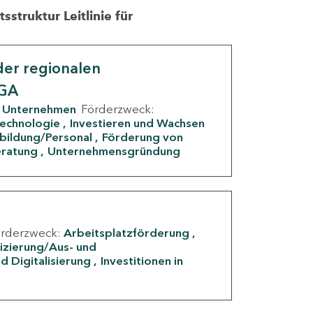
struktur Leitlinie für
er regionalen
IGA
Unternehmen
Förderzweck:
Technologie
Investieren und Wachsen
rbildung/Personal
Förderung von
eratung
Unternehmensgründung
örderzweck:
Arbeitsplatzförderung
fizierung/Aus- und
d Digitalisierung
Investitionen in
g