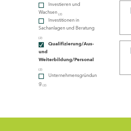
Investieren und
Wachsen
(2)
ndorte
Investitionen in
Sachanlagen und Beratung
(2)
Qualifizierung/Aus-
und
Weiterbildung/Personal
(2)
Unternehmensgründun
g
(2)