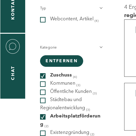
KONTAKT
4 Er
Typ
gen
regi
Webcontent, Artikel
n
(4)
Kategorie
ENTFERNEN
CHAT
icecenter
Zuschuss
(4)
Kommunen
(3)
Öffentliche Kunden
(3)
taktformular
Städtebau und
Regionalentwicklung
(3)
Arbeitsplatzförderun
g
erportal
(2)
Existenzgründung
(2)