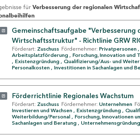
gebnisse für
Verbesserung der regionalen Wirtschafts
onalbeihilfen
Gemeinschaftsaufgabe "Verbesserung d
Wirtschaftsstruktur" - Richtlinie GRW R
Förderart:
Zuschuss
Fördernehmer:
Privatpersonen
Arbeitsplatzförderung
Forschung, Innovation und 
Existenzgründung
Qualifizierung/Aus- und Weite
Personalkosten
Investitionen in Sachanlagen und B
Förderrichtlinie Regionales Wachstum
Förderart:
Zuschuss
Fördernehmer:
Unternehmen
F
Investieren und Wachsen
Existenzgründung
Quali
Weiterbildung/Personal
Forschung, Innovationen un
Sachanlagen und Beratung
Unternehmensgründun