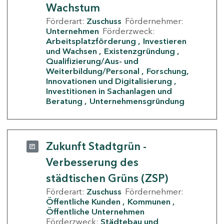
Wachstum
Förderart:
Zuschuss
Fördernehmer:
Unternehmen
Förderzweck:
Arbeitsplatzförderung
Investieren
und Wachsen
Existenzgründung
Qualifizierung/Aus- und
Weiterbildung/Personal
Forschung,
Innovationen und Digitalisierung
Investitionen in Sachanlagen und
Beratung
Unternehmensgründung
Zukunft Stadtgrün -
Verbesserung des
städtischen Grüns (ZSP)
Förderart:
Zuschuss
Fördernehmer:
Öffentliche Kunden
Kommunen
Öffentliche Unternehmen
Förderzweck:
Städtebau und